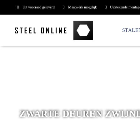
Uit voorraad geleverd
Maatwerk mogelijk
Uitstekende montag
STALE
ZWARTE DEUREN ZWIJN