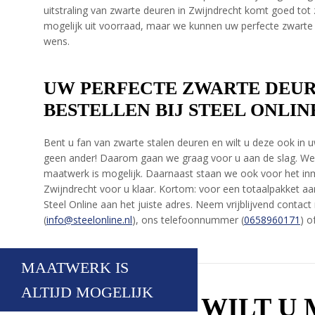
uitstraling van zwarte deuren in Zwijndrecht komt goed tot zi
mogelijk uit voorraad, maar we kunnen uw perfecte zwarte
wens.
UW PERFECTE ZWARTE DEUR
BESTELLEN BIJ STEEL ONLIN
Bent u fan van zwarte stalen deuren en wilt u deze ook in u
geen ander! Daarom gaan we graag voor u aan de slag. We
maatwerk is mogelijk. Daarnaast staan we ook voor het i
Zwijndrecht voor u klaar. Kortom: voor een totaalpakket aan
Steel Online aan het juiste adres. Neem vrijblijvend contac
(
info@steelonline.nl
), ons telefoonnummer (
0658960171
) o
MAATWERK IS
ALTIJD MOGELIJK
WILT U