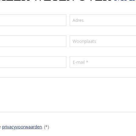
e
privacyvoorwaarden
. (*)