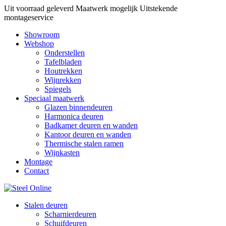
Uit voorraad geleverd
Maatwerk mogelijk
Uitstekende
montageservice
Showroom
Webshop
Onderstellen
Tafelbladen
Houtrekken
Wijnrekken
Spiegels
Speciaal maatwerk
Glazen binnendeuren
Harmonica deuren
Badkamer deuren en wanden
Kantoor deuren en wanden
Thermische stalen ramen
Wijnkasten
Montage
Contact
Stalen deuren
Scharnierdeuren
Schuifdeuren