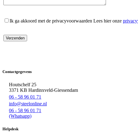
Ik ga akkoord met de privacyvoorwaarden
Lees hier onze
privac
Contactgegevens
Houtschelf 25
3371 KB Hardinxveld-Giessendam
06 - 58 96 01 71
info@steelonline.nl
06 - 58 96 01 71
(Whatsapp)
Helpdesk