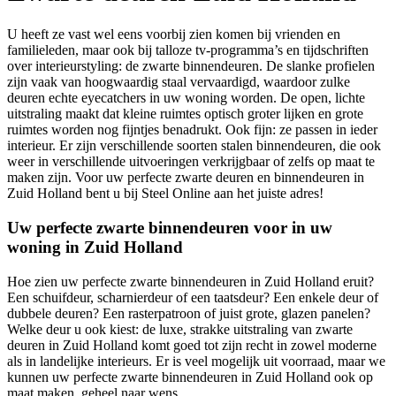
U heeft ze vast wel eens voorbij zien komen bij vrienden en
familieleden, maar ook bij talloze tv-programma’s en tijdschriften
over interieurstyling: de zwarte binnendeuren. De slanke profielen
zijn vaak van hoogwaardig staal vervaardigd, waardoor zulke
deuren echte eyecatchers in uw woning worden. De open, lichte
uitstraling maakt dat kleine ruimtes optisch groter lijken en grote
ruimtes worden nog fijntjes benadrukt. Ook fijn: ze passen in ieder
interieur. Er zijn verschillende soorten stalen binnendeuren, die ook
weer in verschillende uitvoeringen verkrijgbaar of zelfs op maat te
maken zijn. Voor uw perfecte zwarte deuren en binnendeuren in
Zuid Holland bent u bij Steel Online aan het juiste adres!
Uw perfecte zwarte binnendeuren voor in uw
woning in Zuid Holland
Hoe zien uw perfecte zwarte binnendeuren in Zuid Holland eruit?
Een schuifdeur, scharnierdeur of een taatsdeur? Een enkele deur of
dubbele deuren? Een rasterpatroon of juist grote, glazen panelen?
Welke deur u ook kiest: de luxe, strakke uitstraling van zwarte
deuren in Zuid Holland komt goed tot zijn recht in zowel moderne
als in landelijke interieurs. Er is veel mogelijk uit voorraad, maar we
kunnen uw perfecte zwarte binnendeuren in Zuid Holland ook op
maat maken, geheel naar wens.