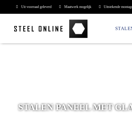
Uit voorraad geleverd
Maatwerk mogelijk
Uitstekende montag
STALE
STALEN PANEEL MET GL