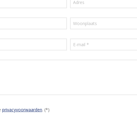
e
privacyvoorwaarden
. (*)