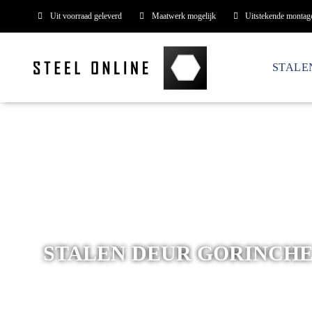
Uit voorraad geleverd
Maatwerk mogelijk
Uitstekende montag
STALE
STALEN DEUR GORINCH