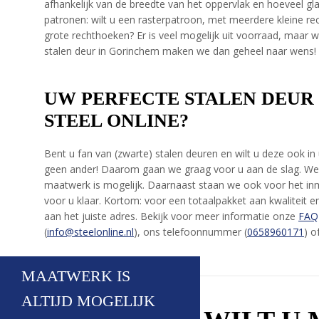
afhankelijk van de breedte van het oppervlak en hoeveel gla
patronen: wilt u een rasterpatroon, met meerdere kleine r
grote rechthoeken? Er is veel mogelijk uit voorraad, maa
stalen deur in Gorinchem maken we dan geheel naar wens!
UW PERFECTE STALEN DEUR 
STEEL ONLINE?
Bent u fan van (zwarte) stalen deuren en wilt u deze ook in
geen ander! Daarom gaan we graag voor u aan de slag. We
maatwerk is mogelijk. Daarnaast staan we ook voor het i
voor u klaar. Kortom: voor een totaalpakket aan kwaliteit en
aan het juiste adres. Bekijk voor meer informatie onze
FAQ
(
info@steelonline.nl
), ons telefoonnummer (
0658960171
) o
MAATWERK IS
ALTIJD MOGELIJK