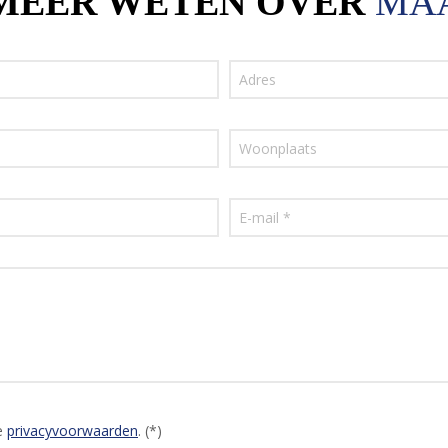
 MEER WETEN OVER
MA
e
privacyvoorwaarden
. (*)