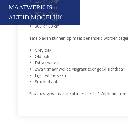
220 x 100 cm
MAATWERK IS
240 x 100 cm
260 x 100 cm
ALTIJD MOGELIJK
280 x 100 cm
300 x 100 cm
Tafelbladen kunnen op maat behandeld worden tegen e
Grey oak
Old oak
Extra mat olie
Zwart (maar wel de visgraat zeer goed zichtbaar)
Light white wash
Smoked aok
Staat uw gewenst tafelblad er niet bij? Wij kunnen z