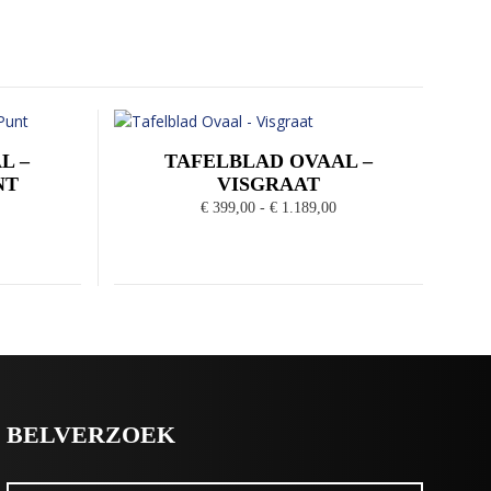
L –
TAFELBLAD OVAAL –
NT
VISGRAAT
rijsklasse:
Prijsklasse:
€
399,00
-
€
1.189,00
 399,00
€ 399,00
ot
tot
 1.189,00
€ 1.189,00
BELVERZOEK