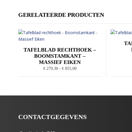
GERELATEERDE PRODUCTEN
TA
TAFELBLAD RECHTHOEK –
BOOMSTAMKANT –
MASSIEF EIKEN
Prijsklasse:
€
279,30
-
€
855,00
€ 279,30
tot
€ 855,00
CONTACTGEGEVENS