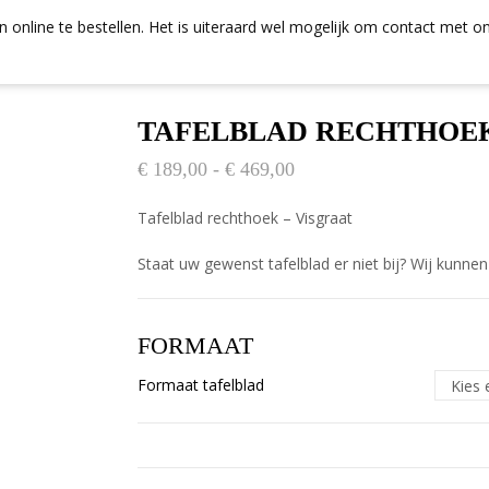
 online te bestellen. Het is uiteraard wel mogelijk om contact met 
TAFELBLAD RECHTHOEK
Prijsklasse:
€
189,00
-
€
469,00
€ 189,00
Tafelblad rechthoek – Visgraat
tot
€ 469,00
Staat uw gewenst tafelblad er niet bij? Wij kunn
Formaat tafelblad