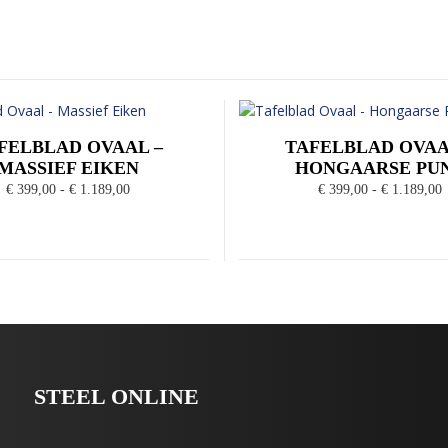
FELBLAD OVAAL –
TAFELBLAD OVAA
MASSIEF EIKEN
HONGAARSE PU
Prijsklasse:
P
€
399,00
-
€
1.189,00
€
399,00
-
€
1.189,00
€ 399,00
€
tot
t
€ 1.189,00
€
STEEL ONLINE