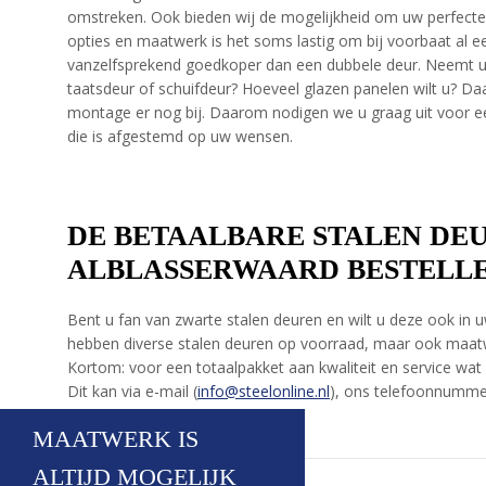
omstreken. Ook bieden wij de mogelijkheid om uw perfecte 
opties en maatwerk is het soms lastig om bij voorbaat al een
vanzelfsprekend goedkoper dan een dubbele deur. Neemt u 
taatsdeur of schuifdeur? Hoeveel glazen panelen wilt u? D
montage er nog bij. Daarom nodigen we u graag uit voor ee
die is afgestemd op uw wensen.
DE BETAALBARE STALEN DEU
ALBLASSERWAARD BESTELL
Bent u fan van zwarte stalen deuren en wilt u deze ook in 
hebben diverse stalen deuren op voorraad, maar ook maatwe
Kortom: voor een totaalpakket aan kwaliteit en service wat 
Dit kan via e-mail (
info@steelonline.nl
), ons telefoonnumme
MAATWERK IS
ALTIJD MOGELIJK