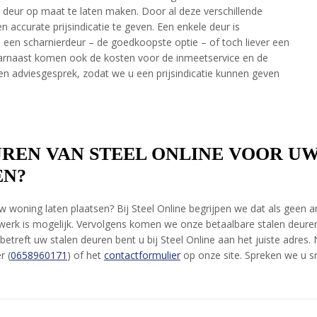
deur op maat te laten maken. Door al deze verschillende
 accurate prijsindicatie te geven. Een enkele deur is
een scharnierdeur – de goedkoopste optie – of toch liever een
aarnaast komen ook de kosten voor de inmeetservice en de
n adviesgesprek, zodat we u een prijsindicatie kunnen geven
REN VAN STEEL ONLINE VOOR U
EN?
uw woning laten plaatsen? Bij Steel Online begrijpen we dat als gee
rk is mogelijk. Vervolgens komen we onze betaalbare stalen deuren 
betreft uw stalen deuren bent u bij Steel Online aan het juiste adres
r (
0658960171
) of het
contactformulier
op onze site. Spreken we u s