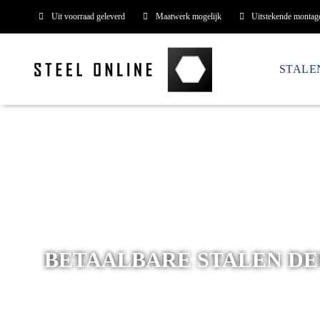
Uit voorraad geleverd
Maatwerk mogelijk
Uitstekende montag
STALE
BETAALBARE STALEN D